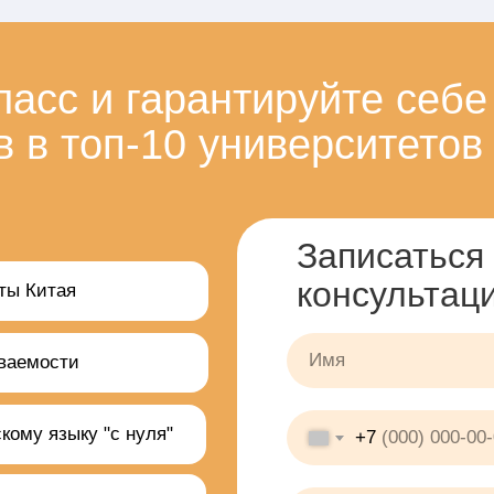
ласс и гарантируйте себе
 в топ-10 университетов
Записаться
консультац
ты Китая
еваемости
кому языку "с нуля"
+7