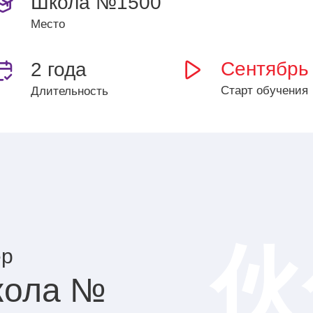
Школа №1500
Место
Сентябрь
2 года
Старт обучения
Длительность
伙
поступающих
ер
асс:
кола №