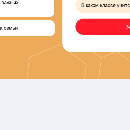
и важных
З
та семьи