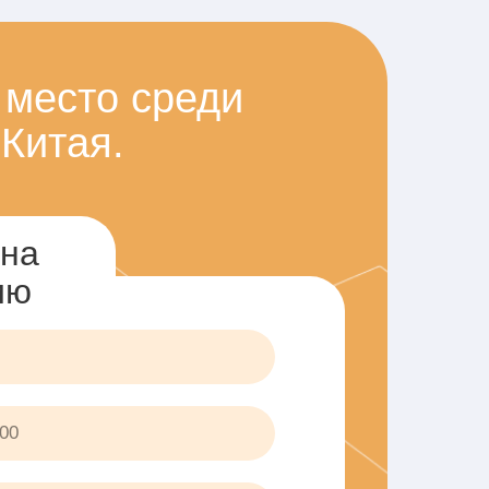
 место среди
 Китая.
 на
ию