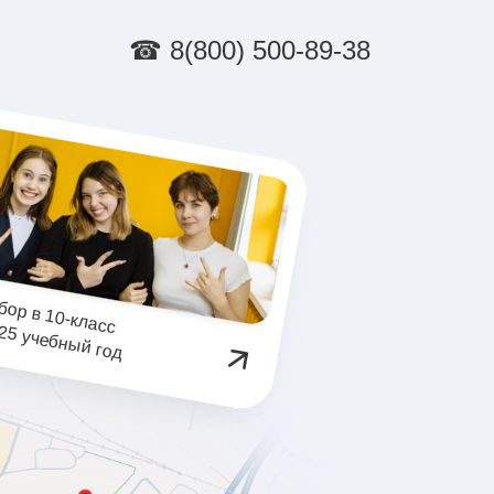
☎ 8(800) 500-89-38
О
кры
 в 10-класс
2025 учебны
год