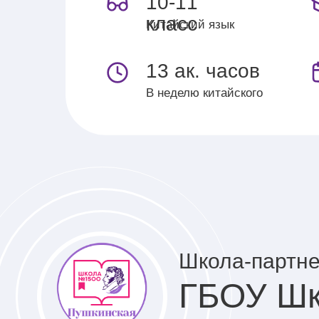
10-11
класс
Китайский язык
13 ак. часов
В неделю китайского
Требования для 
Школа-партн
в профильный кл
ГБОУ Ш