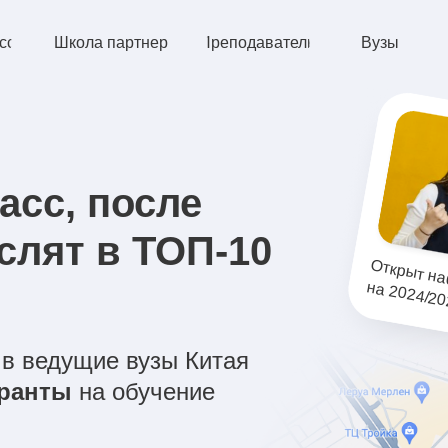
сс
Школа партнер
Преподаватели
Вузы
асс, после
слят в ТОП-10
т
т набор
на 2024/
й 
в ведущие вузы Китая
гранты
на обучение