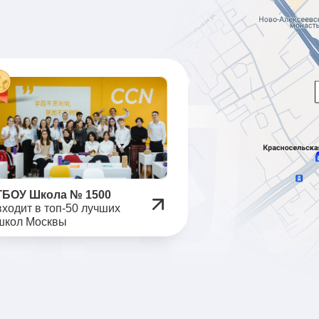
Зачисление в
Распределение
ем
Фокус на нео
компетенциях
Китайский язы
Экономия 1 г
ГБОУ Школа № 1500
входит в топ-50 лучших
школ Москвы
 консультацию