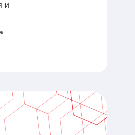
я и
ов