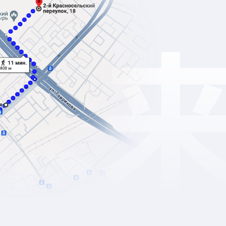
 ТОПовые университеты Китая
 грантов по итогам успеваемости на IFP
бходимых предметах по ЕГЭ и важных
 для будущей жизни
к «с нуля» и за 2 года
ода времени и бюджета семьи